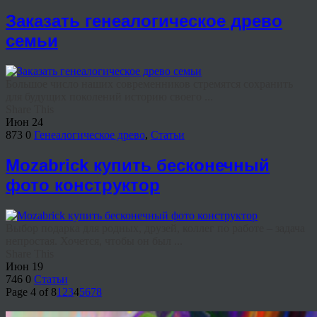
Заказать генеалогическое древо
семьи
Большое число наших современников стремятся сохранить
для будущих поколений историю своего ...
Share This
Июн
24
873
0
Генеалогическое древо
,
Статьи
Mozabrick купить бесконечный
фото конструктор
Выбор подарка для родных, друзей, коллег по работе – задача
непростая. Хочется, чтобы он был ...
Share This
Июн
19
746
0
Статьи
Page 4 of 8
1
2
3
4
5
6
7
8