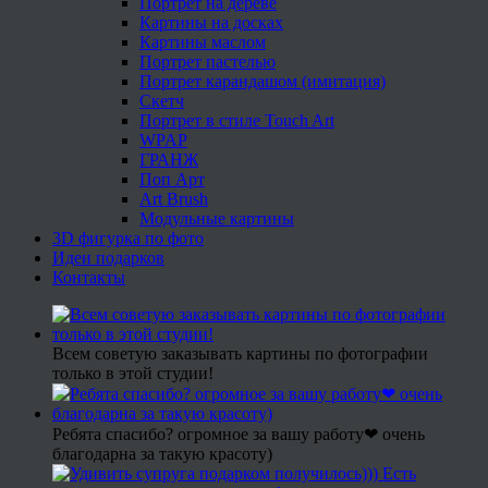
Портрет на дереве
Картины на досках
Картины маслом
Портрет пастелью
Портрет карандашом (имитация)
Скетч
Портрет в стиле Touch Art
WPAP
ГРАНЖ
Поп Арт
Art Brush
Модульные картины
3D фигурка по фото
Идеи подарков
Контакты
Всем советую заказывать картины по фотографии
только в этой студии!
Ребята спасибо? огромное за вашу работу❤ очень
благодарна за такую красоту)