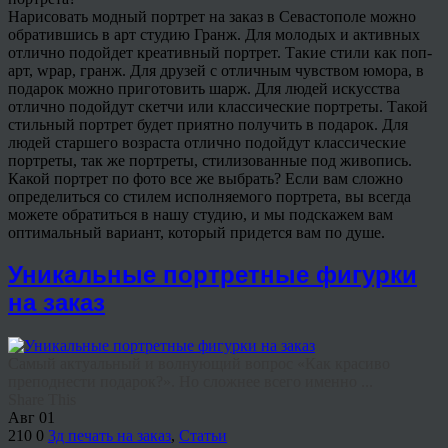
Нарисовать модный портрет на заказ в Севастополе можно
обратившись в арт студию Гранж. Для молодых и активных
отлично подойдет креативный портрет. Такие стили как поп-
арт, wpap, гранж. Для друзей с отличным чувством юмора, в
подарок можно приготовить шарж. Для людей искусства
отлично подойдут скетчи или классические портреты. Такой
стильный портрет будет приятно получить в подарок. Для
людей старшего возраста отлично подойдут классические
портреты, так же портреты, стилизованные под живопись.
Какой портрет по фото все же выбрать? Если вам сложно
определиться со стилем исполняемого портрета, вы всегда
можете обратиться в нашу студию, и мы подскажем вам
оптимальный вариант, который придется вам по душе.
Уникальные портретные фигурки
на заказ
Самый актуальный и волнующий вопрос «Как красиво
преподнести подарок?». Но сложнее всего именно ...
Share This
Авг
01
210
0
3д печать на заказ
,
Статьи