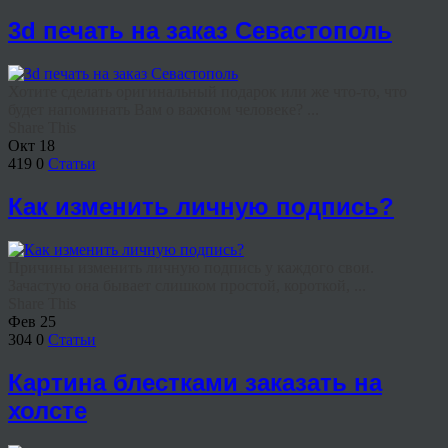
3d печать на заказ Севастополь
Хотите сделать оригинальный подарок или же что-то, что
будет напоминать Вам о важном человеке? ...
Share This
Окт
18
419
0
Статьи
Как изменить личную подпись?
Причины изменить личную подпись у каждого свои.
Зачастую она бывает слишком простой, короткой, ...
Share This
Фев
25
304
0
Статьи
Картина блестками заказать на
холсте