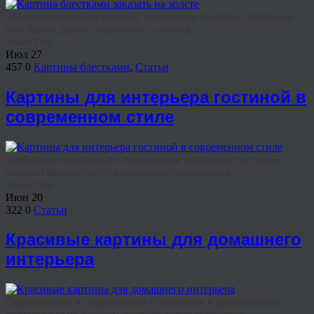
Приближающийся юбилей, годовщина свадьбы, новоселье
или любое другое торжество — повод ...
Share This
Июл
27
457
0
Картины блестками
,
Статьи
Картины для интерьера гостиной в
современном стиле
Эффектные картины в современном интерьере гостиной –
основа гармоничного завершения оформления ...
Share This
Июн
20
322
0
Статьи
Красивые картины для домашнего
интерьера
Оформленное в современной стилистике и дополненное