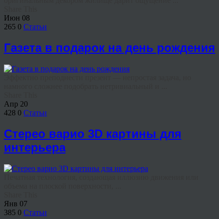
оригинальным декором жилище дарит ощущение ...
Share This
Июн
08
265
0
Статьи
Газета в подарок на день рождения
Эффектно преподнести презент — непростая задача, но
намного сложнее подобрать нетривиальный и ...
Share This
Апр
20
428
0
Статьи
Стерео варио 3D картины для
интерьера
Печатная технология, создающая иллюзию движения или
объема на плоской поверхности, ...
Share This
Янв
07
385
0
Статьи