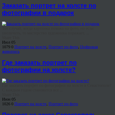
Заказать портрет на холсте по
фотографии в подарок
Тот случай, когда картинка похожа на фото, но если
увеличить, то мастерство художника поражает, ...
Share This
Июл
05
1079
0
Портрет на холсте
,
Портрет по фото
,
Цифровая
живопись
Где заказать портрет по
фотографии на холсте?
Где заказать портрет по фотографии на холсте в Севастополе?
С каждым годом становится все ...
Share This
Июн
05
1026
0
Портрет на холсте
,
Портрет по фото
Портрет на заказ Севастополь