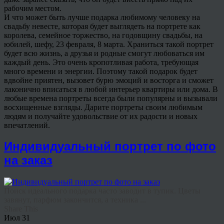
рабочим местом.
И что может быть лучше подарка любимому человеку на
свадьбу невесте, которая будет выглядеть на портрете как
королева, семейное торжество, на годовщину свадьбы, на
юбилей, шефу, 23 февраля, 8 марта. Храниться такой портрет
будет всю жизнь, а друзья и родные смогут любоваться им
каждый день. Это очень кропотливая работа, требующая
много времени и энергии. Поэтому такой подарок будет
вдвойне приятен, вызовет бурю эмоций и восторга и сможет
лаконично вписаться в любой интерьер квартиры или дома. В
любые времена портреты всегда были популярны и вызывали
восхищенные взгляды. Дарите портреты своим любимым
людям и получайте удовольствие от их радости и новых
впечатлений.
Индивидуальный портрет по фото
на заказ
Поиск идеального подарка часто заводит в тупик. Цветы
завянут, парфюм закончится, а техника ...
Share This
Июл
31