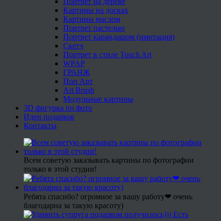
Портрет на дереве
Картины на досках
Картины маслом
Портрет пастелью
Портрет карандашом (имитация)
Скетч
Портрет в стиле Touch Art
WPAP
ГРАНЖ
Поп Арт
Art Brush
Модульные картины
3D фигурка по фото
Идеи подарков
Контакты
Всем советую заказывать картины по фотографии
только в этой студии!
Ребята спасибо? огромное за вашу работу❤ очень
благодарна за такую красоту)