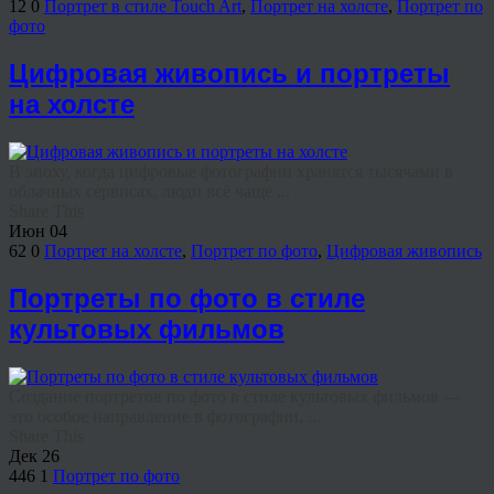
12
0
Портрет в стиле Touch Art
,
Портрет на холсте
,
Портрет по
фото
Цифровая живопись и портреты
на холсте
В эпоху, когда цифровые фотографии хранятся тысячами в
облачных сервисах, люди всё чаще ...
Share This
Июн
04
62
0
Портрет на холсте
,
Портрет по фото
,
Цифровая живопись
Портреты по фото в стиле
культовых фильмов
Создание портретов по фото в стиле культовых фильмов —
это особое направление в фотографии, ...
Share This
Дек
26
446
1
Портрет по фото