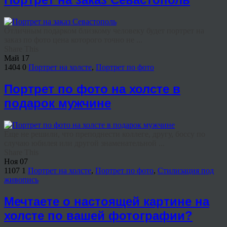
Отличным подарком близкому человеку будет портрет на
заказ по фото цена которого точно не ...
Share This
Май
17
1404
0
Портрет на холсте
,
Портрет по фото
Портрет по фото на холсте в
подарок мужчине
Еще не решили, что преподнести коллеге, другу, боссу по
случаю юбилея или другой знаменательной ...
Share This
Ноя
07
1107
1
Портрет на холсте
,
Портрет по фото
,
Стилизация под
живопись
Мечтаете о настоящей картине на
холсте по вашей фотографии?