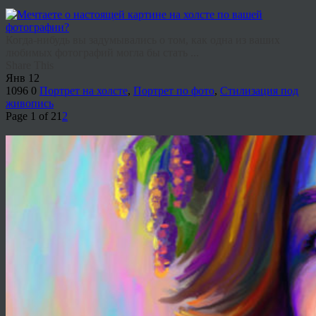
Когда-нибудь вы задумывались о том, как одна из ваших
любимых фотографий могла бы стать ...
Share This
Янв
12
1096
0
Портрет на холсте
,
Портрет по фото
,
Стилизация под
живопись
Page 1 of 2
1
2