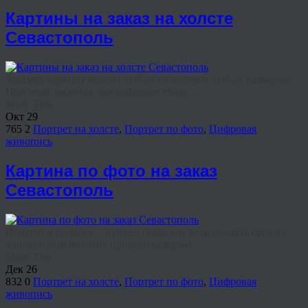
Картины на заказ на холсте
Севастополь
Заказать картину можно любых сюжетов и любых размеров.
При этом заказчик сам выбирает стиль ...
Share This
Окт
29
765
2
Портрет на холсте
,
Портрет по фото
,
Цифровая
живопись
Картина по фото на заказ
Севастополь
Портрет в подарок – лучшее решение, ведь увидеть себя на
живописном полотне приятно каждому ...
Share This
Дек
26
832
0
Портрет на холсте
,
Портрет по фото
,
Цифровая
живопись