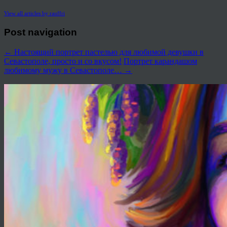
View all articles by rauffri
Post navigation
←
Настоящий портрет пастелью для любимой девушки в
Севастополе, просто и со вкусом!
Портрет карандашом
любимому мужу в Севастополе…
→