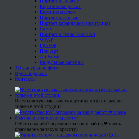
Портрет на дереве
Картины на досках
Картины маслом
Портрет пастелью
Портрет карандашом (имитация)
Скетч
Портрет в стиле Touch Art
WPAP
ГРАНЖ
Поп Арт
Art Brush
Модульные картины
3D фигурка по фото
Идеи подарков
Контакты
Всем советую заказывать картины по фотографии
только в этой студии!
Ребята спасибо? огромное за вашу работу❤ очень
благодарна за такую красоту)