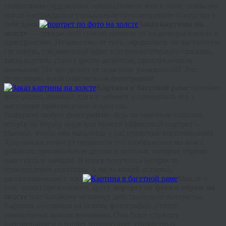
талантливые художники готовы помочь вам в этом, чтобы вы
могли наслаждаться уникальным произведением искусства у
себя дома.
Заказ картины на
холсте
— прекрасный способ привнести индивидуальность в
пространство. Независимо от того, оформляете ли вы уютную
гостиную, современный офис или романтическую спальню,
такая картина станет ярким акцентом, привлекающим
внимание. Но что делает ее поистине уникальной? Это,
безусловно, ваша собственная фотография!
Картина в багетной раме
поможет
запечатлеть важный для вас момент и превратить его в
настоящее произведение искусства.
Выберите любую фотографию: будь то семейное событие,
отпуск на берегу моря или просто эффектный портрет —
главное, чтобы она вызывала у вас приятные воспоминания.
Художники помогут перенести это изображение на холст,
добавляя оригинальные детали и оттенки, которые отразят
ваш стиль и эмоции. В итоге получится не просто
произведение искусства, а часть вашей истории,
рассказывающая о вас.
Мысль о
том, чтобы презентовать другу
портрет по фото в образе на
холсте
или близкому человеку, действительно интересна.
Картина, созданная на основе фотографии, станет
уникальным знаком внимания. Она будет служить
напоминанием о ваших отношениях, совместных