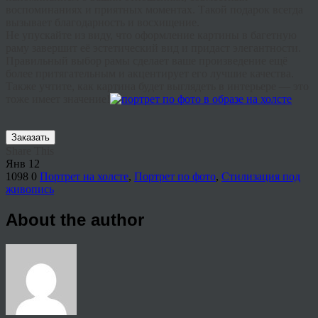
воспоминаниях и приятных моментах. Такой подарок всегда
вызывает благодарность и восхищение.
Не упускайте из виду, что оформление картины в багетную
раму завершит её эстетический вид и придаст элегантности.
Правильный выбор рамы сделает ваше произведение ещё
более притягательным и акцентирует его лучшие качества.
Также учтите, как картина будет выглядеть в интерьере — это
тоже имеет значение!
Заказать
Share This
Янв
12
1098
0
Портрет на холсте
,
Портрет по фото
,
Стилизация под
живопись
About the author