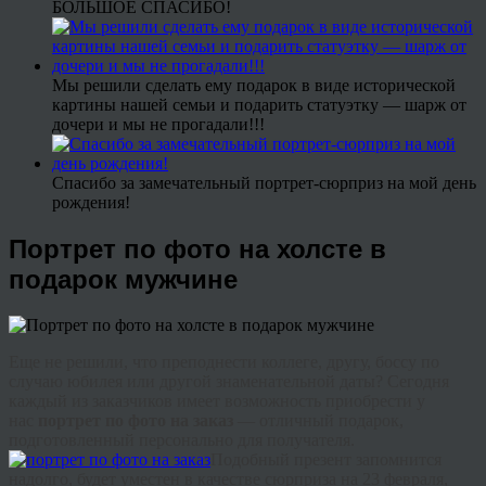
БОЛЬШОЕ СПАСИБО!
Мы решили сделать ему подарок в виде исторической
картины нашей семьи и подарить статуэтку — шарж от
дочери и мы не прогадали!!!
Спасибо за замечательный портрет-сюрприз на мой день
рождения!
Портрет по фото на холсте в
подарок мужчине
Еще не решили, что преподнести коллеге, другу, боссу по
случаю юбилея или другой знаменательной даты? Сегодня
каждый из заказчиков имеет возможность приобрести у
нас
портрет по фото на заказ
— отличный подарок,
подготовленный персонально для получателя.
Подобный презент запомнится
надолго, будет уместен в качестве сюрприза на 23 февраля,