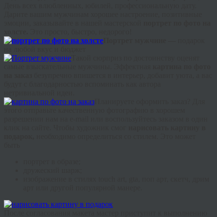
День всех влюбленных, юбилей, профессиональную дату.
Дарите вашим мужчинам хорошее настроение, позитивные
эмоции, заказывайте в нашей мастерской
портрет по фото на
холсте.
Это просто, быстро, недорого!
Портрет мужчине —
подарок
на любой вкус и бюджет
Такой сюрприз по достоинству оценят
самые взыскательные мужчины. Эффектная
картина по фото
на заказ
безупречно впишется в интерьер, добавит уюта, а вас
будут с благодарностью вспоминать как автора
нетривиальной идеи.
Планируете оформить заказ? Для
этого отправьте качественную фотографию в хорошем
разрешении нам на e-
mail
или воспользуйтесь заказом в один
клик на сайте. Чтобы художник смог
нарисовать картину в
подарок,
необходимо определиться со стилем. Это может
быть
портрет в образе;
дружеский шарж;
изображение в стилях
touch
art
,
gta
, поп арт, скетч,
дрим
арт или другой популярной манере.
После согласования макета мастер приступит к выполнению