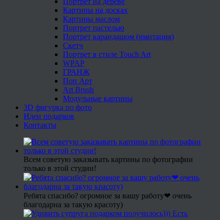
Портрет на дереве
Картины на досках
Картины маслом
Портрет пастелью
Портрет карандашом (имитация)
Скетч
Портрет в стиле Touch Art
WPAP
ГРАНЖ
Поп Арт
Art Brush
Модульные картины
3D фигурка по фото
Идеи подарков
Контакты
Всем советую заказывать картины по фотографии
только в этой студии!
Ребята спасибо? огромное за вашу работу❤ очень
благодарна за такую красоту)