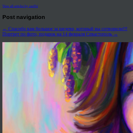
View all articles by rauffri
Post navigation
←
Спасибо вам большое за шедевр, который вы сотворили!!!
Портрет по фото, подарок на 14 февраля Севастополь
→