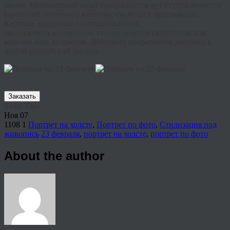
заказа. Многолетний опыт специалистов арт-студии является
гарантией отменного качества, сходства с оригиналом.
Картина, созданная с использованием
экологичных
материалов, станет лучшим сюрпризом для
мужчин всех возрастов. Действует оперативная доставка в
любой российский регион.
Заказать
Share This
Ноя
07
1108
1
Портрет на холсте
,
Портрет по фото
,
Стилизация под
живопись
23 февраля
,
портрет на холсте
,
портрет по фото
About the author