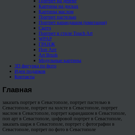
Портрет на дереве
Картины на досках
Картины маслом
Портрет пастелью
Портрет карандашом (имитация)
Скетч
Портрет в стиле Touch Art
WPAP
ГРАНЖ
Поп Арт
Art Brush
Модульные картины
3D фигурка по фото
Идеи подарков
Контакты
Главная
заказать портрет в Севастополе, портрет пастелью в
Севастополе, портрет на холсте в Севастополе, портрет
маслом в Севастополе, портрет карандашом в Севастополе,
поп арт в Севастополе, цифровой портрет в Севастополе,
заказать шарж в Севастополе, портрет с фотографии в
Севастополе, портрет по фото в Севастополе