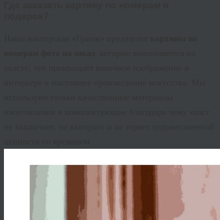
Где заказать картину по номерам в
подарок?
Наша мастерская «
Гранж
» предлагает
картины по
номерам фото на заказ
, которые выполняются на
холсте, что превращает конечное изображение в
интерьере в настоящее произведение искусства. Мы
используем только качественные материалы
изготовления и комплектующие благодаря чему холст
не выцветает, не выгорает и не теряет художественной
ценности со временем.