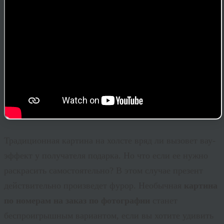
Традиционная картина на холсте вряд ли вызовет
вау
-
эффект у получателя подарка. Но что если ее нужно
раскрасить самостоятельно? В этом случае презент
действительно произведет фурор. Необычная
картина
по номерам на заказ по фотографии
станет
беспроигрышным вариантом, если вы хотите удивить