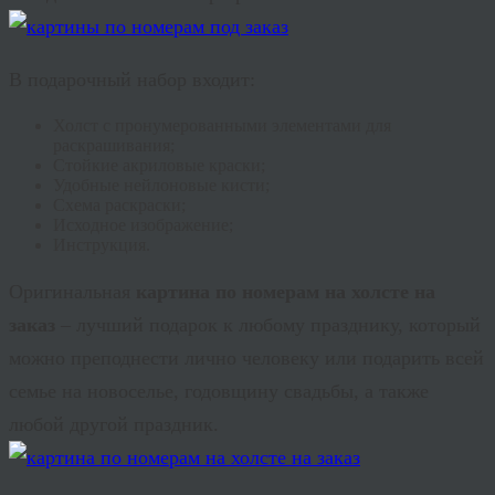
В подарочный набор входит:
Холст с пронумерованными элементами для
раскрашивания;
Стойкие акриловые краски;
Удобные нейлоновые кисти;
Схема раскраски;
Исходное изображение;
Инструкция.
Оригинальная
картина по номерам на холсте на
заказ
– лучший подарок к любому празднику, который
можно преподнести лично человеку или подарить всей
семье на новоселье, годовщину свадьбы, а также
любой другой праздник.