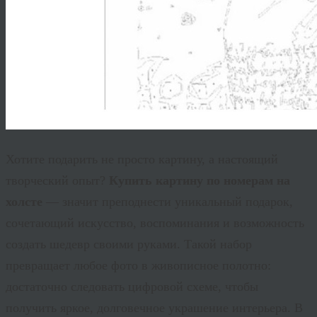
Хотите подарить не просто картину, а настоящий
творческий опыт?
Купить картину по номерам на
холсте
— значит преподнести уникальный подарок,
сочетающий искусство, воспоминания и возможность
создать шедевр своими руками. Такой набор
превращает любое фото в живописное полотно:
достаточно следовать цифровой схеме, чтобы
получить яркое, долговечное украшение интерьера. В