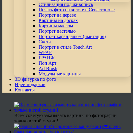
Стилизация под живопись
Печать фото на холсте в Севастополе
Портрет на дереве
Картины на досках
Картины маслом
Портрет пастелью
Портрет карандашом (имитация)
Скетч
Портрет в стиле Touch Art
WPAP
ГРАНЖ
Поп Арт
Art Brush
Модульные картины
3D фигурка по фото
Идеи подарков
Контакты
Всем советую заказывать картины по фотографии
только в этой студии!