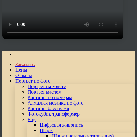
Заказать
Цены
Отзывы
Портрет по фото
Портрет на холсте
Портрет маслом
Картины по номерам
Алмазная мозаика по фото
Картины блестками
Фотокубик трансформер
Еще
Цифровая живопись
Шарж
Шарж пастелью (стилизация)