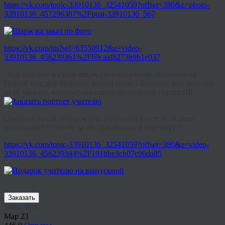
https://vk.com/topic-33910136_32541059?offset=380&z=photo-
33910136_457296387%2Fpost-33910136_567
https://vk.com/im?sel=63550912&z=video-
33910136_456239361%2F69caaf8273b9b1e037
Этот портрет в стиле шарж стал отличным подарком на
Новый год, для большой нашей семьи! Большое вам спасибо
за те эмоции, которые мы ощутили получив портрет!!!
Оригинальный подарок для любимого учителя на день
рождения!? Спасибо за обслуживание и картину???
https://vk.com/topic-33910136_32541059?offset=380&z=video-
33910136_456239344%2F191bbe3cb07c96da85
Заказать
Share This
Мар
23