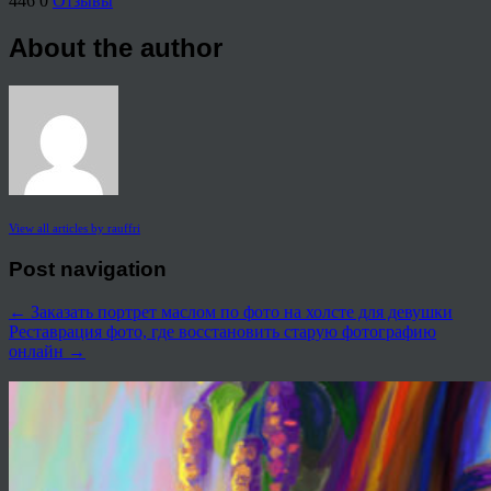
446
0
Отзывы
About the author
View all articles by rauffri
Post navigation
←
Заказать портрет маслом по фото на холсте для девушки
Реставрация фото, где восстановить старую фотографию
онлайн
→