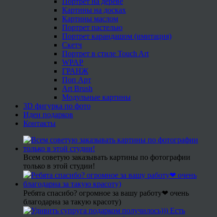
Портрет на дереве
Картины на досках
Картины маслом
Портрет пастелью
Портрет карандашом (имитация)
Скетч
Портрет в стиле Touch Art
WPAP
ГРАНЖ
Поп Арт
Art Brush
Модульные картины
3D фигурка по фото
Идеи подарков
Контакты
Всем советую заказывать картины по фотографии
только в этой студии!
Ребята спасибо? огромное за вашу работу❤ очень
благодарна за такую красоту)