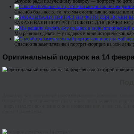
Безумно рады полученному подарку — портрету по фото,
Спасибо большое за то, что мы смогли так не ожиданно
ЗАКАЗЫВАЛИ ПОРТРЕТ ПО ФОТО ДЛЯ ДОЧКИ КО ДН
Мы решили сделать ему подарок в виде исторической кар
Спасибо за замечательный портрет-сюрприз на мой день 
Оригинальный подарок на 14 февра
Под
Доказано, что созерцание изобразительного искусства вдохн
близким? С приближением праздников люди задаются вопросо
подруга будут восхищены своим изображением на холсте. На во
святого Валентина.