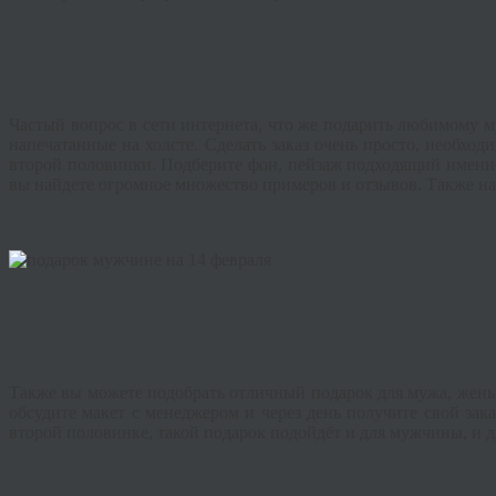
Частый вопрос в сети интернета, что же подарить любимому м
напечатанные на холсте. Сделать заказ очень просто, необхо
второй половинки. Подберите фон, пейзаж подходящий именно 
вы найдете огромное множество примеров и отзывов. Также н
Также вы можете подобрать отличный подарок для мужа, жены,
обсудите макет с менеджером и через день получите свой за
второй половинке, такой подарок подойдёт и для мужчины, и 