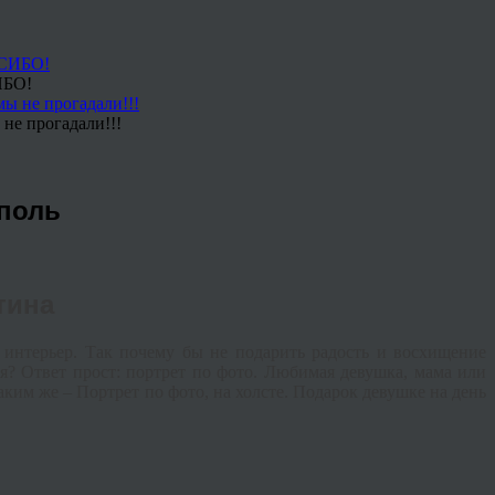
ИБО!
не прогадали!!!
ополь
тина
т интерьер. Так почему бы не подарить радость и восхищение
? Ответ прост: портрет по фото. Любимая девушка, мама или
ким же – Портрет по фото, на холсте. Подарок девушке на день