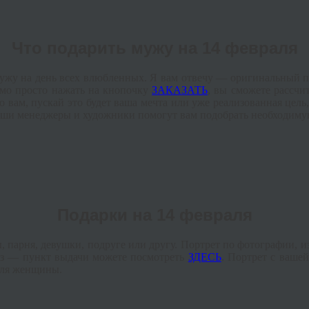
Что подарить мужу на 14 февраля
ужу на день всех влюбленных. Я вам отвечу — оригинальный по
димо просто нажать на кнопочку
ЗАКАЗАТЬ
, вы сможете рассчит
вам, пускай это будет ваша мечта или уже реализованная цель, 
аши менеджеры и художники помогут вам подобрать необходиму
Подарки на 14 февраля
 парня, девушки, подруге или другу. Портрет по фотографии, 
каз — пункт выдачи можете посмотреть
ЗДЕСЬ
. Портрет с ваше
для женщины.