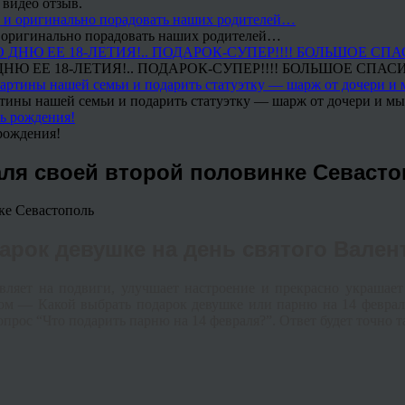
 видео отзыв.
 и оригинально порадовать наших родителей…
Ю ЕЕ 18-ЛЕТИЯ!.. ПОДАРОК-СУПЕР!!!! БОЛЬШОЕ СПАС
тины нашей семьи и подарить статуэтку — шарж от дочери и мы 
рождения!
ля своей второй половинке Севаст
арок девушке на день святого Вален
овляет на подвиги, улучшает настроение и прекрасно украшае
м — Какой выбрать подарок девушке или парню на 14 февраля
прос “Что подарить парню на 14 февраля?”. Ответ будет точно та