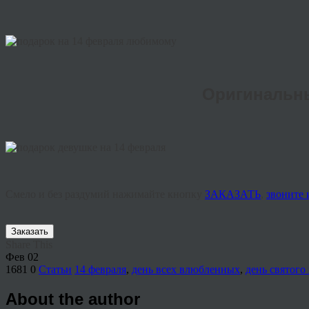
Оригинальны
Смело и без раздумий нажимайте кнопку
ЗАКАЗАТЬ
,
звоните
Заказать
Share This
Фев
02
1681
0
Статьи
14 февраля
,
день всех влюбленных
,
день святого
About the author