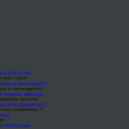
в этой студии!
рна за такую красоту)
удожники, оценили!
 очень понравилось ??
те!