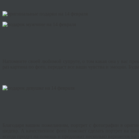
Напомните своей любимой супруге, о том какая она у вас прек
раз картина по фото, передаст все ваши чувства и эмоции. Буд
Благодаря вашим пожеланиям, портрет с фотографии в ориги
шедевр. А качественное фото поможет сделать портрет на за
всегда придут на помощь и предложат несколько вариантов на 