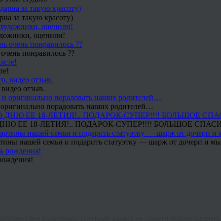
рна за такую красоту)
удожники, оценили!
 очень понравилось ??
те!
 видео отзыв.
 и оригинально порадовать наших родителей…
Ю ЕЕ 18-ЛЕТИЯ!.. ПОДАРОК-СУПЕР!!!! БОЛЬШОЕ СПАС
тины нашей семьи и подарить статуэтку — шарж от дочери и мы 
рождения!
ботают без выходных. Поэтому важно не просто поблагодарить 