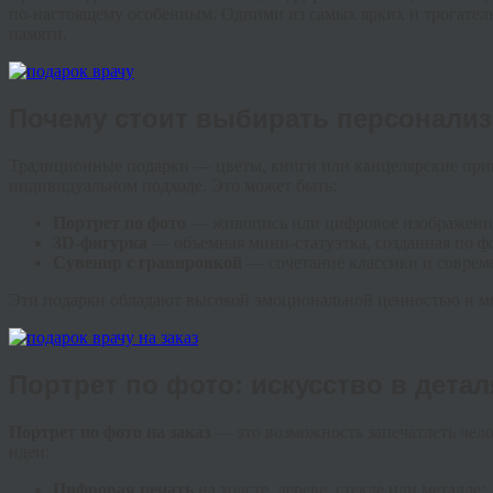
по-настоящему особенным. Одними из самых ярких и трогате
памяти.
Почему стоит выбирать персонали
Традиционные подарки — цветы, книги или канцелярские при
индивидуальном подходе. Это может быть:
Портрет по фото
— живопись или цифровое изображение
3D-фигурка
— объемная мини-статуэтка, созданная по ф
Сувенир с гравировкой
— сочетание классики и соврем
Эти подарки обладают высокой эмоциональной ценностью и мо
Портрет по фото: искусство в детал
Портрет по фото на заказ
— это возможность запечатлеть чел
идеи:
Цифровая печать
на холсте, дереве, стекле или металле;