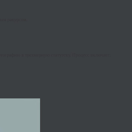
ным ракурсом.
отографию в трехмерную статуэтку. Процесс включает: