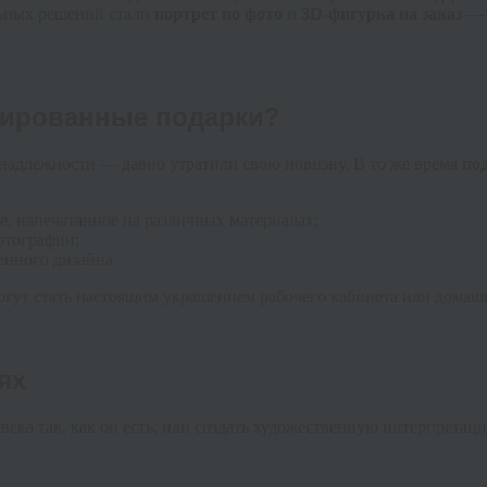
льных решений стали
портрет по фото
и
3D-фигурка на заказ
— 
зированные подарки?
надлежности — давно утратили свою новизну. В то же время
по
, напечатанное на различных материалах;
отографии;
енного дизайна.
гут стать настоящим украшением рабочего кабинета или домаш
ях
овека так, как он есть, или создать художественную интерпрет