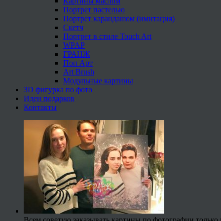
Картины маслом
Портрет пастелью
Портрет карандашом (имитация)
Скетч
Портрет в стиле Touch Art
WPAP
ГРАНЖ
Поп Арт
Art Brush
Модульные картины
3D фигурка по фото
Идеи подарков
Контакты
Всем советую заказывать картины по фотографии только 