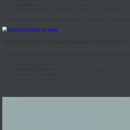
Гравировка
на деревянных или каменных поверхностях;
Ручная роспись
— уникальный штрих от художника.
Чтобы получить качественный результат, достаточно предостав
3D-фигурка: уникальный подарок 
Если вы хотите удивить по-настоящему, рассмотрите
3D-фигур
Выбор фотографии.
Создание 3D-модели в специальной программе.
Печать на 3D-принтере с использованием безопасных мат
Детализация и покраска.
Можно заказать фигурку в форме самого врача, его любимого п