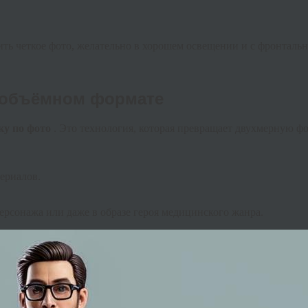
ить четкое фото, желательно в хорошем освещении и с фронталь
в объёмном формате
ку по фото
. Это технология, которая превращает двухмерную ф
ериалов.
ерсонажа или даже в образе героя медицинского жанра.