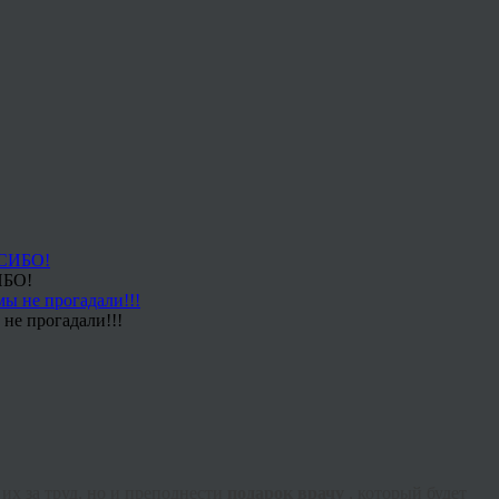
ИБО!
не прогадали!!!
их за труд, но и преподнести
подарок врачу
, который будет