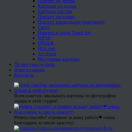
Портрет на дереве
Картины на досках
Картины маслом
Портрет пастелью
Портрет карандашом (имитация)
Скетч
Портрет в стиле Touch Art
WPAP
ГРАНЖ
Поп Арт
Art Brush
Модульные картины
3D фигурка по фото
Идеи подарков
Контакты
Всем советую заказывать картины по фотографии
только в этой студии!
Ребята спасибо? огромное за вашу работу❤ очень
благодарна за такую красоту)