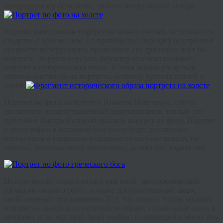
литературному описанию, либо из воображений автора.
Хорошо написанным портретом можно считать не только его
сходство с оригиналом, но правильную передачу внутренней
сущности позирующего, проявление его духовных черт на
портрете. Хорошо передать характер человека поможет
портрет в историческом стиле. В этом можно убедиться
обратив внимание на портреты Великих русских князей и
царей.
Портрет по фото на холсте в Нижнем Новгороде, сейчас
достаточно распространённый вид написания, так как это
простой и быстрый способ заказать портрет по фото. Портрет
с фотографии в историческом стиле будет достаточно
необычным и приятным подарком по любому поводу, на
юбилей, руководителю, бизнесмену, директору, родителям.
Исторический образ придаст вам иной, завораживающий
взгляд на «нового себя», а также дополнительный шарм,
свойственный тем временам. Всё, что нужно, чтобы заказать
портрет на холсте в историческом образе, только ваше фото, к
которому впоследствии будет выбран подходящий именно вам