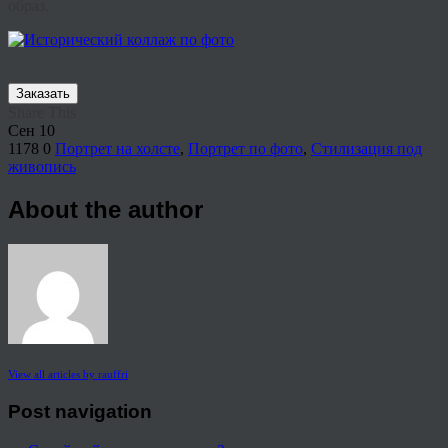
образ.
Заказать
Share This
Сен
10
1178
0
Портрет на холсте
,
Портрет по фото
,
Стилизация под
живопись
About the author
View all articles by rauffri
Post navigation