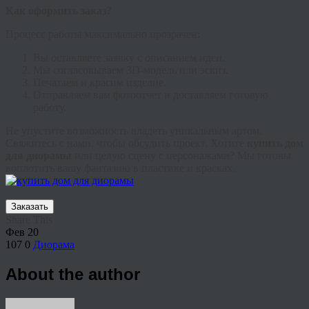
Как оформить заказ?
Процесс работы максимально прозрачен:
Вы оставляете заявку с описанием идеи.
Мы согласовываем 3D-модель или эскиз.
Печатаем и красим изделие.
Отправляем вам фотоотчет и доставляем готовую
работу.
Не упустите возможность владеть уникальным артом.
Свяжитесь с нами, чтобы обсудить проект. Хотите
купить дом
для диорамы
или целую сцену с персонажами? Мы готовы
воплотить вашу фантазию в пластике и красках.
Заказать
Share This
Фев
20
107
0
Диорама
About the author