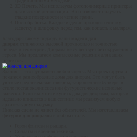
традиционными методами.
3D Печать.
Мы используем фотополимерные принтеры
для высокой детализации. Это позволяет получать
гладкие поверхности и четкие грани.
Постобработка.
Каждое изделие проходит очистку,
засветку и шлифовку перед тем, как попасть к малярам.
Благодаря такому подходу наши
модели для
диорам
отличаются высокой прочностью и точностью
передачи геометрии.
Диорама не существует без окружения и
героев. Мы предлагаем комплексные решения для ваших
проектов.
Здания — это фундамент любой сцены. Мы проектируем и
печатаем разнообразные
дома для диорам
. Это могут быть
уютные средневековые таверны, заброшенные бункеры в
стиле постапокалипсиса или футуристические неоновые
вывески. Если вы хотите
купить дом для диорамы
, который
идеально впишется в ваш сеттинг, мы реализуем любую
архитектурную задумку.
Никакая сцена не живет без обитателей. Мы изготавливаем
фигурки для диорамы
в любом стиле:
Герои фэнтези и рыцари.
Солдаты и военная техника.
Животные и мифические существа.