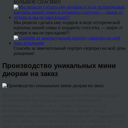
БОЛЬШОЕ СПАСИБО!
Мы решили сделать ему подарок в виде исторической
картины нашей семьи и подарить статуэтку — шарж от
дочери и мы не прогадали!!!
Спасибо за замечательный портрет-сюрприз на мой день
рождения!
Производство уникальных мини
диорам на заказ
Миниатюрное искусство переживает настоящий ренессанс.
От любителей настольных игр до коллекционеров
интерьерного декора — все стремятся окружить себя
маленькими, но детализированными мирами. Наша
мастерская специализируется на полном цикле создания таких
миров: от идеи и 3D-модели до финальной покраски. Если вы
ищете, где
мини диорама купить
и быть уверенным в