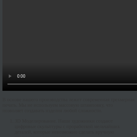
В основе нашего производства лежит современная трехмерная
печать. Мы не используем массовую штамповку, что
позволяет создавать изделия любой сложности.
3D Моделирование.
Наши художники создают
цифровые скульптуры с проработкой мельчайших
деталей, которые невозможно сделать вручную