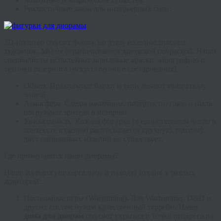
Реалистичные люди для интерьерных сцен.
3D-принтер создает форму, но душу изделию придает
художник. Мы не ограничиваемся заводской покраской. Наши
специалисты используют акриловые краски, аэрографию и
техники везеринга (искусственного состаривания).
Объем:
Правильные блики и тени делают миниатюру
живой.
Атмосфера:
Следы ржавчины, потертости, грязь и пыль
погружают зрителя в историю.
Уникальность:
Каждая
фигурка
(в единственном числе в
контексте изделия) расписывается вручную, поэтому
двух одинаковых изделий не существует.
Где применяются наши диорамы?
Наши изделия универсальны и находят отклик у разных
аудиторий:
Настольные игры (Wargaming)
.
Для Warhammer, D&D и
других систем нужен качественный террейн. Наши
дома для диорам
создают укрытия и точки интереса на