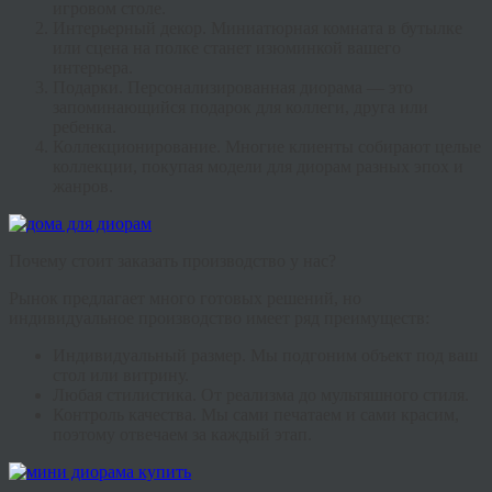
игровом столе.
Интерьерный декор.
Миниатюрная комната в бутылке
или сцена на полке станет изюминкой вашего
интерьера.
Подарки.
Персонализированная диорама — это
запоминающийся подарок для коллеги, друга или
ребенка.
Коллекционирование.
Многие клиенты собирают целые
коллекции, покупая
модели для диорам
разных эпох и
жанров.
Почему стоит заказать производство у нас?
Рынок предлагает много готовых решений, но
индивидуальное производство имеет ряд преимуществ:
Индивидуальный размер.
Мы подгоним объект под ваш
стол или витрину.
Любая стилистика.
От реализма до мультяшного стиля.
Контроль качества.
Мы сами печатаем и сами красим,
поэтому отвечаем за каждый этап.