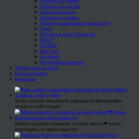
Портрет на дереве
Картины на досках
Картины маслом
Портрет пастелью
Портрет карандашом (имитация)
Скетч
Портрет в стиле Touch Art
WPAP
ГРАНЖ
Поп Арт
Art Brush
Модульные картины
3D фигурка по фото
Идеи подарков
Контакты
Всем советую заказывать картины по фотографии
только в этой студии!
Ребята спасибо? огромное за вашу работу❤ очень
благодарна за такую красоту)