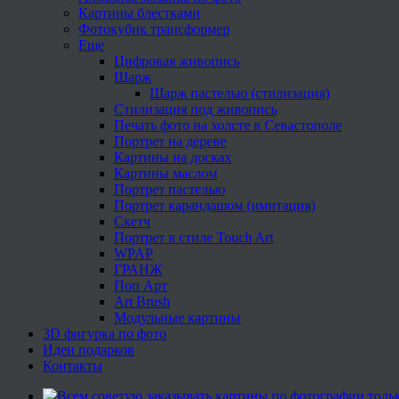
Картины блестками
Фотокубик трансформер
Еще
Цифровая живопись
Шарж
Шарж пастелью (стилизация)
Стилизация под живопись
Печать фото на холсте в Севастополе
Портрет на дереве
Картины на досках
Картины маслом
Портрет пастелью
Портрет карандашом (имитация)
Скетч
Портрет в стиле Touch Art
WPAP
ГРАНЖ
Поп Арт
Art Brush
Модульные картины
3D фигурка по фото
Идеи подарков
Контакты