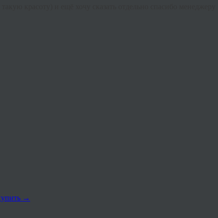
а такую красоту) и ещё хочу сказать отдельно спасибо менеджер
купить
→