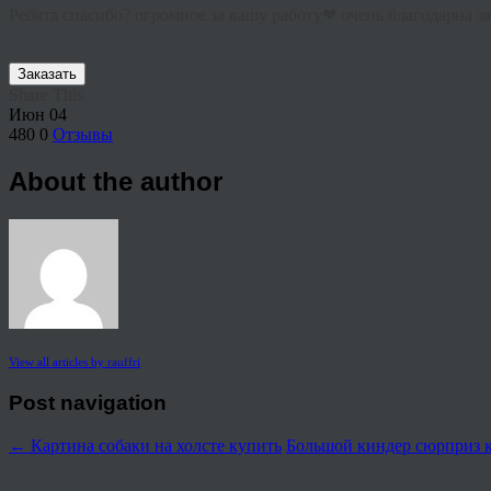
Ребята спасибо? огромное за вашу работу❤ очень благодарна з
Заказать
Share This
Июн
04
480
0
Отзывы
About the author
View all articles by rauffri
Post navigation
←
Картина собаки на холсте купить
Большой киндер сюрприз 