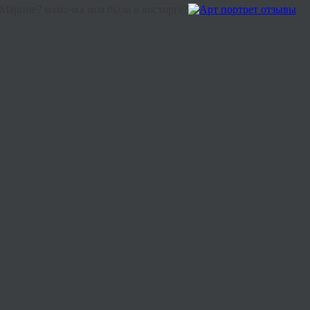
у Марине? мамочка моя была в восторге?