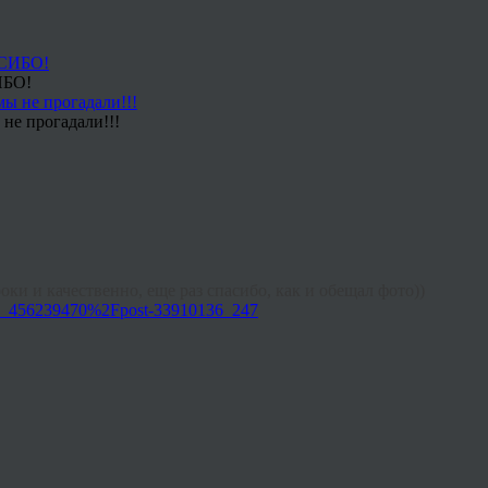
ИБО!
не прогадали!!!
оки и качественно, еще раз спасибо, как и обещал фото))
136_456239470%2Fpost-33910136_247