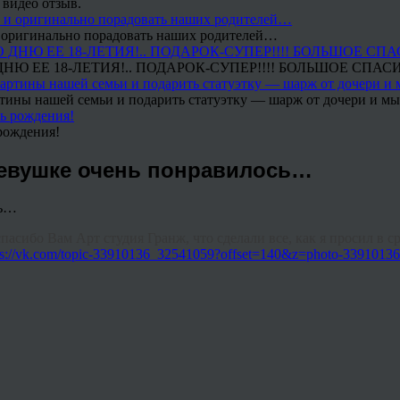
 видео отзыв.
 и оригинально порадовать наших родителей…
Ю ЕЕ 18-ЛЕТИЯ!.. ПОДАРОК-СУПЕР!!!! БОЛЬШОЕ СПАС
тины нашей семьи и подарить статуэтку — шарж от дочери и мы 
рождения!
девушке очень понравилось…
асибо Вам Арт студия Гранж, что сделали все, как я просил в ср
ps://vk.com/topic-33910136_32541059?offset=140&z=photo-33910