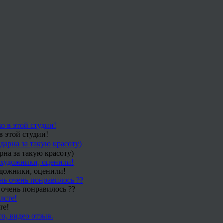
в этой студии!
рна за такую красоту)
удожники, оценили!
 очень понравилось ??
те!