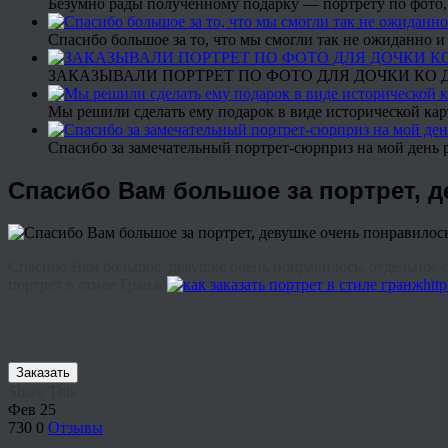
Безумно рады полученному подарку — портрету по фото,
Спасибо большое за то, что мы смогли так не ожиданно
ЗАКАЗЫВАЛИ ПОРТРЕТ ПО ФОТО ДЛЯ ДОЧКИ КО ДН
Мы решили сделать ему подарок в виде исторической кар
Спасибо за замечательный портрет-сюрприз на мой день 
Спасибо Вам большое за портрет, 
Спасибо Вам большое, девушке очень понравилось, отдельное сп
портрет в стиле Гранж.
htt
Заказать
Share This
Фев
25
730
0
Отзывы