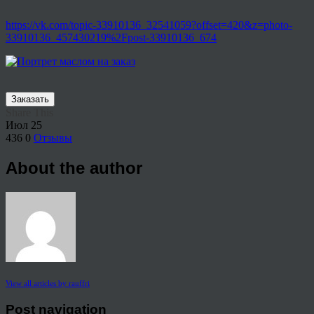
https://vk.com/topic-33910136_32541059?offset=420&z=photo-
33910136_457430219%2Fpost-33910136_674
Заказать
Share This
Июл
25
436
0
Отзывы
About the author
View all articles by rauffri
Post navigation