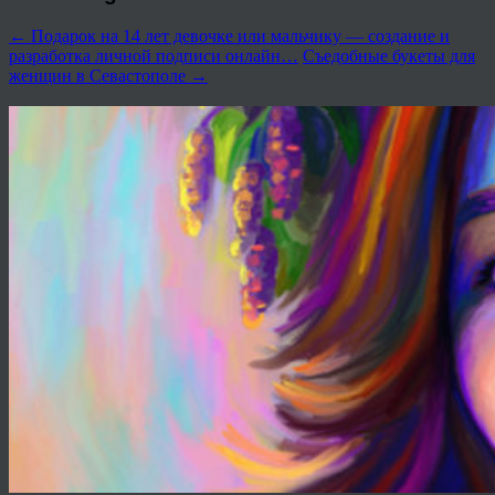
←
Подарок на 14 лет девочке или мальчику — создание и
разработка личной подписи онлайн…
Съедобные букеты для
женщин в Севастополе
→