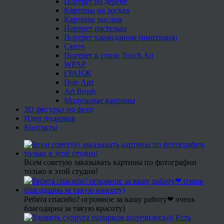
Портрет на дереве
Картины на досках
Картины маслом
Портрет пастелью
Портрет карандашом (имитация)
Скетч
Портрет в стиле Touch Art
WPAP
ГРАНЖ
Поп Арт
Art Brush
Модульные картины
3D фигурка по фото
Идеи подарков
Контакты
Всем советую заказывать картины по фотографии
только в этой студии!
Ребята спасибо? огромное за вашу работу❤ очень
благодарна за такую красоту)