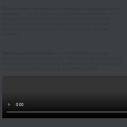
Пластиковая упаковка для сувениров
и
индивидуальная
коробка
— это не просто способы упаковать подарок, а
мощный инструмент влияния на эмоции и восприятие.
Правильно подобранная упаковка подчеркнёт ваш вкус,
внимание к деталям и сделает подарок по-настоящему
ценным.
Индивидуальная коробка
— это инвестиция в стиль,
запоминаемость и впечатление. Это прочность, практичность
и современный внешний вид. Комбинируя эти элементы, вы
создадите идеальный подарок для любого случая.