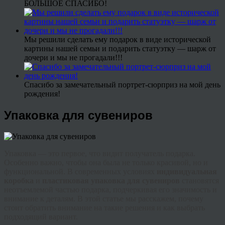
БОЛЬШОЕ СПАСИБО!
Мы решили сделать ему подарок в виде исторической
картины нашей семьи и подарить статуэтку — шарж от
дочери и мы не прогадали!!!
Спасибо за замечательный портрет-сюрприз на мой день
рождения!
Упаковка для сувениров
Упаковка — это первое, что видит получатель подарка.
Особенно важно, чтобы она была не только красивой, но и
функциональной. В современных условиях
индивидуальная
коробка
и
пластиковая упаковка для сувениров
становятся
неотъемлемой частью подарка, подчеркивая его значимость и
внимание к деталям. В этой статье мы расскажем, почему
стоит обратить внимание на такие решения и как выбрать
подходящий вариант.