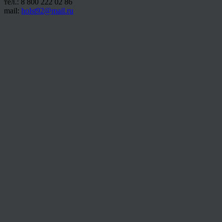
тел.: 8 800 222 02 86
mail:
holst92@mail.ru