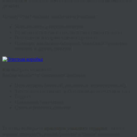
нанесением логотипа, текста или полноценного фирменного
дизайна.
Почему стоит выбрать необычную упаковку:
Уникальность и персонализация
Возможность точного соответствия стилю подарка
Повышение воспринимаемой ценности
Подходит для бизнес-подарков, свадебных сувениров,
юбилеев и других событий
Как выбрать упаковку?
Выбор зависит от следующих факторов:
Цель подарка (личный, рекламный, корпоративный)
Тип подарка (сувенир, набор товаров, аксессуар и т.д.)
Бюджет
Пожелания получателя
Стиль и тематика события
Если вы выбираете
красивую упаковку подарка
, важно
заранее продумать дизайн, размеры и способ нанесения