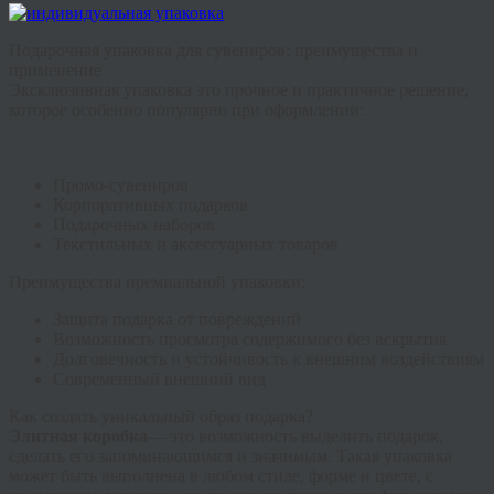
Подарочная упаковка для сувениров: преимущества и
применение
Эксклюзивная упаковка это прочное и практичное решение,
которое особенно популярно при оформлении:
Промо-сувениров
Корпоративных подарков
Подарочных наборов
Текстильных и аксессуарных товаров
Преимущества премиальной упаковки:
Защита подарка от повреждений
Возможность просмотра содержимого без вскрытия
Долговечность и устойчивость к внешним воздействиям
Современный внешний вид
Как создать уникальный образ подарка?
Элитная коробка
— это возможность выделить подарок,
сделать его запоминающимся и значимым. Такая упаковка
может быть выполнена в любом стиле, форме и цвете, с