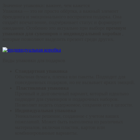
Значение упаковки: важнее, чем кажется
Упаковка — это не просто обёртка, а важный элемент
брендинга и эмоционального восприятия подарка. Она
создаёт впечатление, подчёркивает статус и формирует
ожидание. Особенно это актуально при выборе
премиум
упаковки для сувениров
и
индивидуальной коробки
,
которые позволяют выделить презент среди других.
Виды упаковки для подарков
Стандартная упаковка
Обычная бумага, пленка или пакеты. Подходит для
повседневных подарков, но не вызывает ярких эмоций.
Пластиковая упаковка
Прочный и долговечный вариант, который идеально
подходит для сувениров и подарочных наборов.
Позволяет видеть содержимое, сохраняя его в целости.
Индивидуальная упаковка
Уникальное решение, созданное с учетом ваших
пожеланий. Может быть выполнена из различных
материалов, включая пластик, картон или
комбинированные варианты.