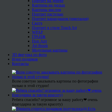
Портрет на дереве
Картины на досках
Картины маслом
Портрет пастелью
Портрет карандашом (имитация)
Скетч
Портрет в стиле Touch Art
WPAP
ГРАНЖ
Поп Арт
Art Brush
Модульные картины
3D фигурка по фото
Идеи подарков
Контакты
Всем советую заказывать картины по фотографии
только в этой студии!
Ребята спасибо? огромное за вашу работу❤ очень
благодарна за такую красоту)