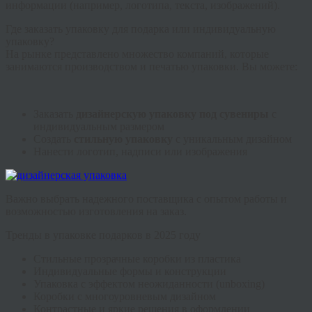
информации (например, логотипа, текста, изображений).
Где заказать упаковку для подарка или индивидуальную
упаковку?
На рынке представлено множество компаний, которые
занимаются производством и печатью упаковки. Вы можете:
Заказать
дизайнерскую упаковку под сувениры
с
индивидуальным размером
Создать
стильную упаковку
с уникальным дизайном
Нанести логотип, надписи или изображения
Важно выбрать надежного поставщика с опытом работы и
возможностью изготовления на заказ.
Тренды в упаковке подарков в 2025 году
Стильные прозрачные коробки из пластика
Индивидуальные формы и конструкции
Упаковка с эффектом неожиданности (unboxing)
Коробки с многоуровневым дизайном
Контрастные и яркие решения в оформлении